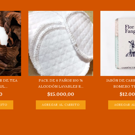
R DE TEA
PACK DE 6 PAÑOS 100 %
JABÓN DE CAR
L...
ALGODÓN LAVABLES R...
ROMERO TR
0
$15.000,00
$12.0